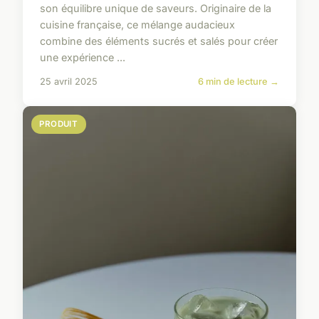
son équilibre unique de saveurs. Originaire de la
cuisine française, ce mélange audacieux
combine des éléments sucrés et salés pour créer
une expérience ...
25 avril 2025
6 min de lecture →
PRODUIT