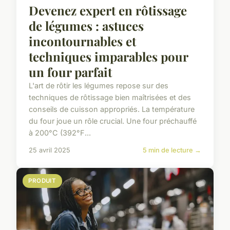
Devenez expert en rôtissage
de légumes : astuces
incontournables et
techniques imparables pour
un four parfait
L'art de rôtir les légumes repose sur des
techniques de rôtissage bien maîtrisées et des
conseils de cuisson appropriés. La température
du four joue un rôle crucial. Une four préchauffé
à 200°C (392°F...
25 avril 2025
5 min de lecture →
PRODUIT