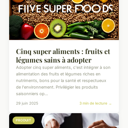
Cinq super aliments : fruits et
légumes sains à adopter
Adopter cinq super aliments, c'est intégrer à son
alimentation des fruits et légumes riches en
nutriments, bons pour la santé et respectueux
de l'environnement. Privilégier les produits
saisonniers op...
29 juin 2025
3 min de lecture →
PRODUIT